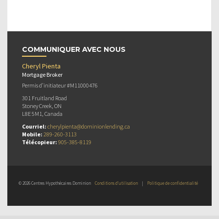
COMMUNIQUER AVEC NOUS
Cheryl Pienta
Mortgage Broker
Permis d’initiateur #M11000476
301 Fruitland Road
Stoney Creek, ON
L8E 5M1, Canada
Courriel:
cherylpienta@dominionlending.ca
Mobile:
289-260-3113
Télécopieur:
905-385-8119
© 2026 Centres Hypothécaires Dominion
Conditions d’utilisation
|
Politique de confidentialité