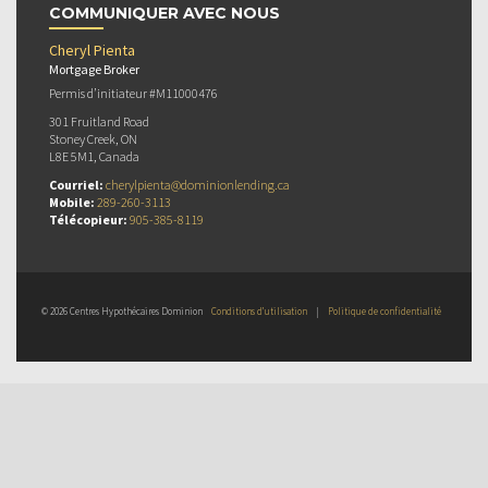
COMMUNIQUER AVEC NOUS
Cheryl Pienta
Mortgage Broker
Permis d’initiateur #M11000476
301 Fruitland Road
Stoney Creek, ON
L8E 5M1, Canada
Courriel:
cherylpienta@dominionlending.ca
Mobile:
289-260-3113
Télécopieur:
905-385-8119
© 2026 Centres Hypothécaires Dominion
Conditions d’utilisation
|
Politique de confidentialité