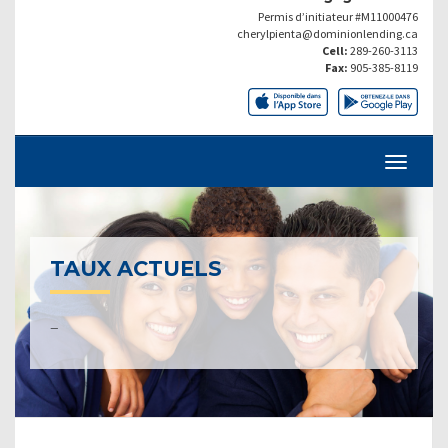
Permis d’initiateur #M11000476
cherylpienta@dominionlending.ca
Cell:
289-260-3113
Fax:
905-385-8119
TAUX ACTUELS
–