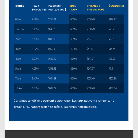
DURÉE
TAUX
PAIEMENT
NOS
PAIEMENT
ÉCONOMIES
BANCAIRES
PAR 100 000 $
TAUX
PAR 100 000 $
6 Mois
7.89%
$756.21
4.59%
$558.49
$197.72
1 Année
6.15%
$648.75
4.59%
$558.49
$90.26
2 Ans
5.44%
$606.90
4.39%
$547.37
$59.53
3 Ans
4.62%
$560.16
4.34%
$544.61
$15.55
4 Ans
6.01%
$640.40
4.39%
$547.37
$93.03
5 Ans
4.56%
$556.81
4.39%
$547.37
$9.44
7 Ans
6.41%
$664.38
4.59%
$558.49
$105.89
10 Ans
6.81%
$688.72
4.59%
$558.49
$130.24
Certaines conditions peuvent s'appliquer. Les taux peuvent changer sans
préavis. *Sur approbation de crédit. Sauf erreur ou omission.